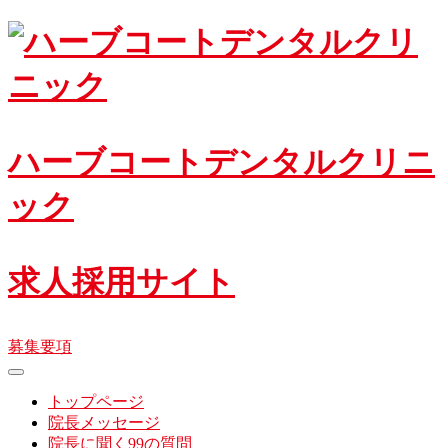
Skip
to
content
ハーブコートデンタルクリニ
ック
求人採用サイト
募集要項
toggle
navigation
トップページ
院長メッセージ
院長に聞く99の質問